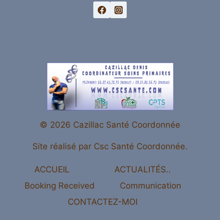
© 2026 Cazillac Santé Coordonnée
Site réalisé par Csc Santé Coordonnée.
ACCUEIL
ACTUALITÉS..
Booking Received
Communication
CONTACTEZ-MOI