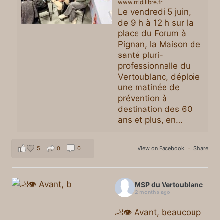
www.midilibre.fr
Le vendredi 5 juin,
de 9 h à 12 h sur la
place du Forum à
Pignan, la Maison de
santé pluri-
professionnelle du
Vertoublanc, déploie
une matinée de
prévention à
destination des 60
ans et plus, en…
5
0
0
View on Facebook
·
Share
MSP du Vertoublanc
2 months ago
🦶👁️ Avant, beaucoup